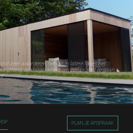
ie zeer waarderen, net als in latere fases het
e offerte, de mogelijkheid om een project te gaan
 ...
HOP
PLAN JE AFSPRAAK