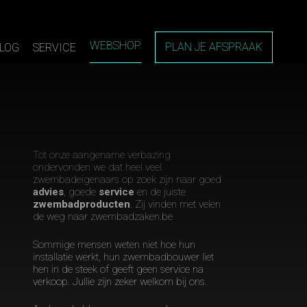
WEBSHOP
PLAN JE AFSPRAAK
LOG
SERVICE
Tot onze aangename verbazing
ondervonden we dat heel veel
zwembadeigenaars op zoek zijn naar goed
advies
, goede
service
en de juiste
zwembadproducten
. Zij vinden met velen
de weg naar zwembadzaken.be
Sommige mensen weten niet hoe hun
installatie werkt, hun zwembadbouwer liet
hen in de steek of geeft geen service na
verkoop. Jullie zijn zeker welkom bij ons.