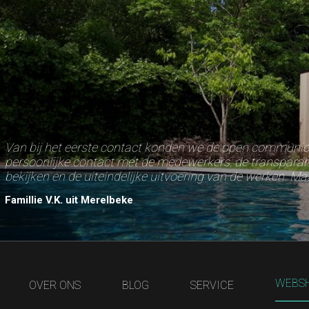
Van bij het eerste contact konden we de open communicat
persoonlijke contact met de medewerkers, de transparant
bekijken en de uiteindelijke uitvoering van de werken. Maar
Famillie V.K. uit Merelbeke
WEBS
OVER ONS
BLOG
SERVICE