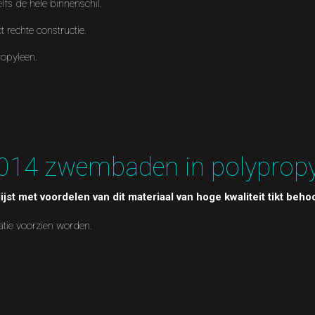
lfs de hele binnenschil.
 rechte constructie.
ropyleen.
014 zwembaden in polypropy
st met voordelen van dit materiaal van hoge kwaliteit tikt behoo
atie voorzien worden.