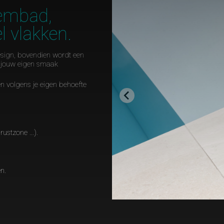
embad,
l vlakken.
sign, bovendien wordt een
jouw eigen smaak
 volgens je eigen behoefte
 rustzone …).
n.