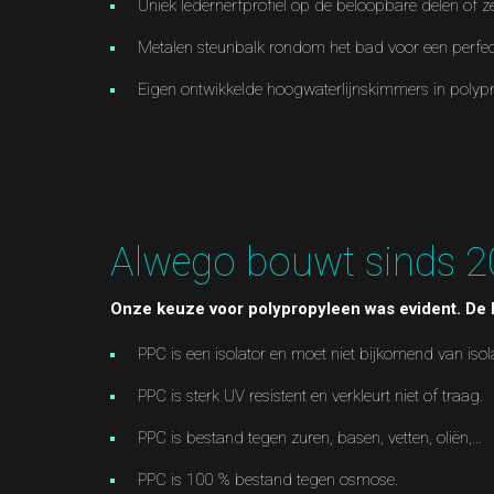
Uniek ledernerfprofiel op de beloopbare delen of ze
Metalen steunbalk rondom het bad voor een perfect
Eigen ontwikkelde hoogwaterlijnskimmers in polyp
Alwego bouwt sinds 2
Onze keuze voor polypropyleen was evident. De lij
PPC is een isolator en moet niet bijkomend van isol
PPC is sterk UV resistent en verkleurt niet of traag.
PPC is bestand tegen zuren, basen, vetten, oliën,...
PPC is 100 % bestand tegen osmose.