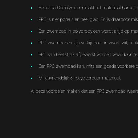
Het extra Copolymeer maakt het materiaal harder, 
PPC is niet poreus en heel glad. En is daardoor m
Een zwembad in polypropyleen wordt altijd op ma
PPC zwembaden zijn verkijgbaar in zwart, wit, lichtg
PPC kan heel strak afgewerkt worden waardoor het d
Een PPC zwembad kan, mits een goede voorbereiding
Milieuvriendelijk & recycleerbaar materiaal.
Al deze voordelen maken dat een PPC zwembad waarsch