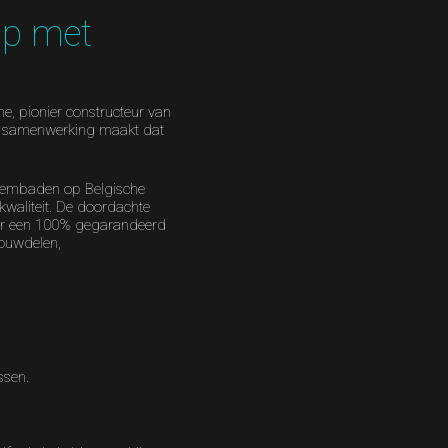
ap met
ne, pionier constructeur van
ve samenwerking maakt dat
wembaden op Belgische
waliteit. De doordachte
or een 100% gegarandeerd
bouwdelen,
ssen.