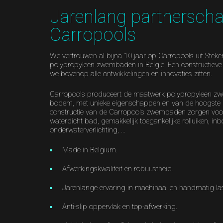
Jarenlang partnersch
Carropools
We vertrouwen al bijna 10 jaar op Carropools uit Steke
polypropyleen zwembaden in Belgie. Een constructie
we bovenop alle ontwikkelingen en innovaties zitten.
Carropools produceert de maatwerk polypropyleen z
bodem, met unieke eigenschappen en van de hoogste k
constructie van de Carropools zwembaden zorgen vo
waterdicht bad, gemakkelijk toegankelijke rolluiken, in
onderwaterverlichting, ...
Made in Belgium.
Afwerkingskwaliteit en robuustheid.
Jarenlange ervaring in machinaal en handmatig la
Anti-slip oppervlak en top-afwerking.