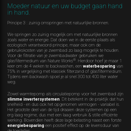
Moeder natuur en uw budget gaan hand
in hand.
Principe 3 : zuinig omspringen met natuurlijke bronnen.
We springen zo zuinig mogelijk om met natuurlijke bronnen
zoals water en energie. Dat doen we in de eerste plaats als
ecologisch verantwoord principe, maar ook om de
gebruikskosten van je zwembad zo laag mogelijk te houden.
Voor de filtratie van je zwembadwater gebruiken we
®
glasfiltermedium van Nature Works
. Hierdoor hoef je maar 1
keer om de 4 weken te backwashen, een
waterbesparing
van
75% in vergelijking met klassiek filterzand of glasfiltermedium.
Tijdens een backwash spoel je al snel 300 tot 400 liter water
weg.
Zowel warmtepomp als circulatiepomp voor het zwembad zijn
slimme invertersystemen
. Dit betekent in de praktijk dat hun
snelheid - en dus ook het opgenomen vermogen - variabel is.
Het grootste deel van de tijd draaien deze systemen op een
erg laag regime, dus met een laag verbruik & stille efficiënte
werking. Bovendien heeft deze lage belasting naast een forste
energiebesparing
een positief effect op de levensduur van
de toestellen.