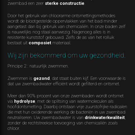
zwembad een zeer
sterke constructie
.
Door het gebruik van chloorarme ontsmettingsmethodes
wordt de blootgestelde oppervlakken van het bad minder
aangetast dan bij gebruik van chemicaliën. In onze baden zelf
is nauwelijks nog staal aanwezig. Nagenoeg alles is in
resistente kunststof gebouwd. Zelfs de as van het rolluik
bestaat uit
composiet
materiaal.
Wij zijn bekommerd om uw gezondheid.
Principe 2 : natuurlijk zwemmen.
Zwemmen is
gezond
, dat staat buiten kijf. Een voorwaarde is
dat uw zwembadwater efficiënt wordt gefilterd en ontsmet.
Meer dan 90% procent van onze zwembaden wordt ontsmet
via
hydrolyse
, met de splitsing van watermoleculen als
hoofdontsmetting. Daarbij ontstaan vrije zuurstofrijke radicalen
die met hun oxiderende werking de bacteriën in uw zwembad
neutraliseren. Uw zwembadwater is van
drinkwaterkwaliteit
,
zonder de rechtstreekse toevoeging van chemicaliën zoals
chloor.