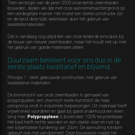
Toen we begin van de jaren 2000 onze eerste zwembaden
bouwden, deden we dat met onze aannemersachtergrond op
een oerdegelijke manier. Het moest een sterke constructie zijn
en de tand deze tijds weerstaan door het gebruik van
kwaliteitsmaterialen.
Dat is vandaag nog altijd één van onze leidende principes bij
de bouw van nieuwe zwembaden, maar het houdt niet op met
het gebruik van goede materialen alleen.
Duurzaam betekent voor ons dus in de
eerste plaats kwalitatief en blijvend.
Principe 1 : sterk gebouwde constructies, met gebruik van
kwalitatieve materialen.
De binnenschil van onze zwembaden is gemaakt van
polypropyleen, een chemisch inerte kunststof die haar
oorsprong vindt in industriële toepassingen. Dit materiaal heeft
vrijwel enkel voordelen en gaat bij goed onderhoud een leven
lang mee.
Polypropyleen
is bovendien 100% recycleerbaar.
Het bad heeft rechte wanden en een vlakke vloer en rust op
een biljartvlakke fundering van 20cm. De aanvulling rondom
gebeurt ook met zandcement. Deze bouwwijze maakt het