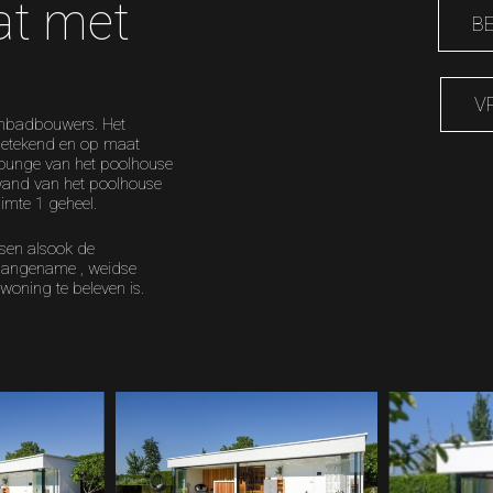
t met
B
V
embadbouwers. Het
getekend en op maat
lounge van het poolhouse
swand van het poolhouse
imte 1 geheel.
sen alsook de
 aangename , weidse
 woning te beleven is.