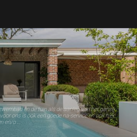
zwembad én de tuin als de aanleg van het ganse
voor ons is ook een goede na-service en ook hier
 en/o ...