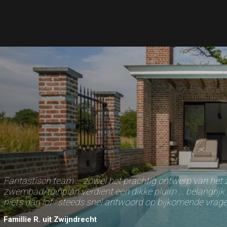
Fantastisch team … zowel het prachtig ontwerp van het 
zwembad/tuinplan verdient een dikke pluim … belangrijk 
niets dan lof : steeds snel antwoord op bijkomende vragen
Famillie R. uit Zwijndrecht