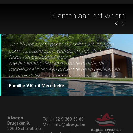
Van bij het eerste contact konden we de open
communicatie zeer waarderen, net als in latere
fases het persoonlijke contact met de
medewerkers, de transparante offerte, de
mogelijkheid om een project te gaan bekijken en
de uiteindelijke uitvoering van de werken. Maar ...
Famillie V.K. uit Merelbeke
Alwego
Tel. : +32 9 369 53 89
Brugsken 9,
Mail : info@alwego.be
9260 Schellebelle