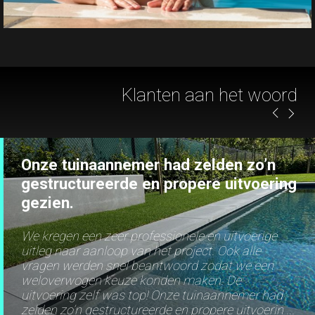
Onze tuinaannemer had zelden zo’n
gestructureerde en propere uitvoering
gezien.
We kregen een zeer professionele en uitvoerige
uitleg naar aanloop van het project. Ook alle
vragen werden snel beantwoord zodat we een
weloverwogen keuze konden maken. De
uitvoering zelf was top! Onze tuinaannemer had
zelden zo’n gestructureerde en propere uitvoerin ...