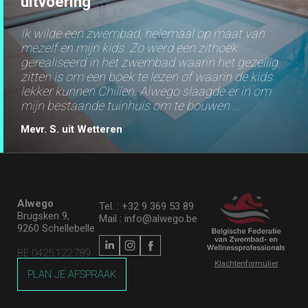
uitvoering
Ik wilde een zwembad, helemaal op maat van
mezelf en mijn kids. Zo werd een zithoek
gerealiseerd in het zwembad waarin het gezellig
zitten is om een boek te lezen of waarin de kids
lekker kunnen Chillen. Alwego slaagde er in om
mijn bestaande tuinhuis om te bouwen ...
Mevr. S. uit Wetteren
Alwego
Tel. : +32 9 369 53 89
Brugsken 9,
Mail : info@alwego.be
9260 Schellebelle
BE 0425.122.789
Klachtenformulier
PLAN JE AFSPRAAK