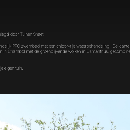
gelegd door Tuinen Snaet.
iendelijk PPC zwembad met een chloorvrije waterbehandeling. De klant
sen in Chambol met de groenblijvende wolken in Osmanthus, gecombi
je eigen tuin.