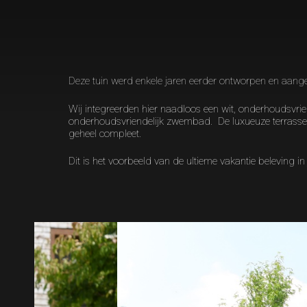
Deze tuin werd enkele jaren eerder ontworpen en aan
Wij integreerden hier naadloos een wit, onderhoudsvr
onderhoudsvriendelijk zwembad. De luxueuze terras
geheel compleet.
Dit is het voorbeeld van de ultieme vakantie beleving in 