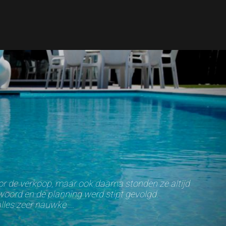
r de verkoop, maar ook daarna stonden ze altijd
woord en de planning werd stipt gevolgd.
es zeer nauwke ...