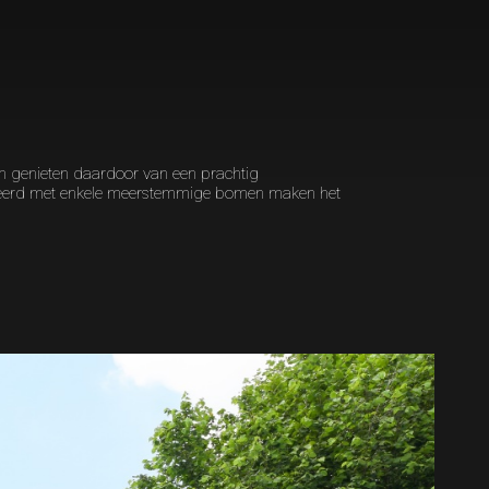
en genieten daardoor van een prachtig
neerd met enkele meerstemmige bomen maken het